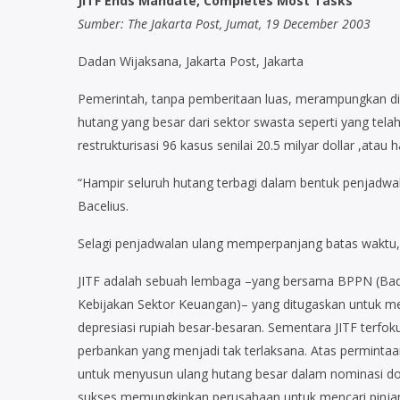
JITF Ends Mandate, Completes Most Tasks
Sumber: The Jakarta Post, Jumat, 19 December 2003
Dadan Wijaksana, Jakarta Post, Jakarta
Pemerintah, tanpa pemberitaan luas, merampungkan di h
hutang yang besar dari sektor swasta seperti yang telah
restrukturisasi 96 kasus senilai 20.5 milyar dollar ,atau 
“Hampir seluruh hutang terbagi dalam bentuk penjadwala
Bacelius.
Selagi penjadwalan ulang memperpanjang batas waktu
JITF adalah sebuah lembaga –yang bersama BPPN (Bada
Kebijakan Sektor Keuangan)– yang ditugaskan untuk m
depresiasi rupiah besar-besaran. Sementara JITF terfo
perbankan yang menjadi tak terlaksana. Atas perminta
untuk menyusun ulang hutang besar dalam nominasi doll
sukses memungkinkan perusahaan untuk mencari pinja