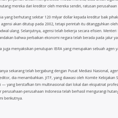
ng mereka dari kreditor oleh mereka sendiri, ratusan perusahaan b
a yang berhutang sekitar 120 milyar dollar kepada kreditur baik pih
 agensi akan ditutup pada 2002, tetapi perintah itu ditangguhkan ol
dwal ulang. Selanjutnya, agensi telah bekerja secara efisien. Mente
andakan bahwa perbaikan ekonomi negara telah berada pada jalur ya
ta juga menyaksikan penutupan IBRA yang merupakan sebuah agen yang
tanya sekarang telah bergabung dengan Pusat Mediasi Nasional, agen
kreditor, dia menambahkan. JITF, yang diawasi oleh Komite Kebijak
— yang berstafkan tim multinasional dari lokal dan ekspatriat profe
r perusahaan-perusahaan Indonesia telah berhasil mengurangi hut
i berikutnya.