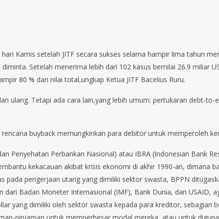
ari Kamis setelah JITF secara sukses selama hampir lima tahun men
 diminta. Setelah menerima lebih dari 102 kasus bernilai 26.9 miliar 
hampir 80 % dari nilai total,ungkap Ketua JITF Bacelius Ruru.
n ulang. Tetapi ada cara lain,yang lebih umum: pertukaran debt-to-e
, rencana buyback memungkinkan para debitor untuk memperoleh ke
n Penyehatan Perbankan Nasional) atau IBRA (Indonesian Bank Res
embantu kekacauan akibat krisis ekonomi di akhir 1990-an, dimana 
kus pada pengerjaan utang yang dimiliki sektor swasta, BPPN ditugas
an dari Badan Moneter Internasional (IMF), Bank Dunia, dan USAID, 
ar yang dimiliki oleh sektor swasta kepada para kreditor, sebagian 
man-pinjaman untuk memperbesar modal mereka, atau untuk digunak