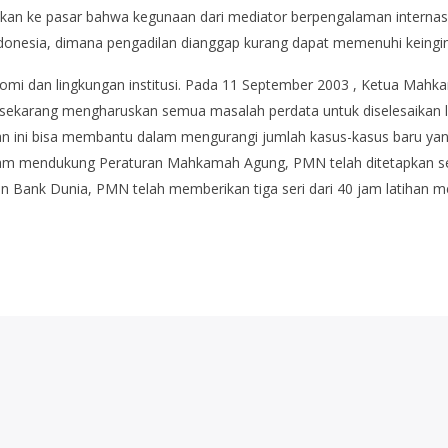
ikan ke pasar bahwa kegunaan dari mediator berpengalaman internas
 Indonesia, dimana pengadilan dianggap kurang dapat memenuhi keingi
mi dan lingkungan institusi. Pada 11 September 2003 , Ketua Ma
 sekarang mengharuskan semua masalah perdata untuk diselesaikan l
n ini bisa membantu dalam mengurangi jumlah kasus-kasus baru ya
lam mendukung Peraturan Mahkamah Agung, PMN telah ditetapkan seb
n Bank Dunia, PMN telah memberikan tiga seri dari 40 jam latihan m