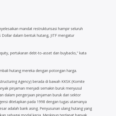
yelesaikan mandat restrukturisasi hampir seluruh
US Dollar dalam bentuk hutang, JITF mengatur
quity, pertukaran debt-to-asset dan buybacks,” kata
mbali hutang mereka dengan potongan harga.
tructuring Agency) berada di bawah KKSK (Komite
banyak pinjaman menjadi semakin buruk menyusul
kan dalam pengerjaan pinjaman buruk dari sektor
agensi ditetapkan pada 1998 dengan tugas utamanya
besar adalah bank asing. Penyusunan ulang hutang yang
an sebagai modal kerja. Meskipun terdapat banyak