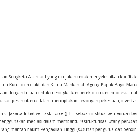
an Sengketa Alternatif yang ditujukan untuk menyelesaikan konflik 
atun Kuntjororo-Jakti dan Ketua Mahkamah Agung Bapak Bagir Mana
an dengan tujuan untuk meningkatkan perekonomian Indonesia, dala
pakan peran utama dalam menciptakan lowongan pekerjaan, investasi l
i Jakarta Initiative Task Force (JITF: sebuah institusi pemerintah 
menggunakan mediasi dalam membantu restrukturisasi utang perusaha
orang mantan hakim Pengadilan Tinggi (susunan pengurus dan pendir